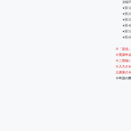
2027
●第1回：
●第2回：
●第3回
●第4回
●第5回
●第6回
※「送信
※受講申
※ご登録い
※入力さ
士講座の
※申請の