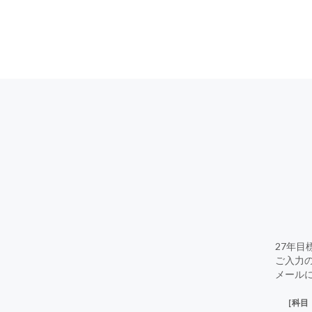
27年
ご入力
メール
［科目