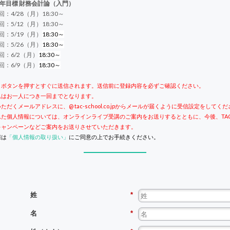
年目標 財務会計論（入門）
4/28（月）18:30～
5/12（月）18:30～
：5/19（月）
18:30～
：5/26（月）
18:30～
：6/2（月）
18:30～
：6/9（月）
18:30～
」ボタンを押すとすぐに送信されます。送信前に登録内容を必ずご確認ください。
込はお一人につき一回までとなります。
ただくメールアドレスに、@ tac-school.co.jpからメールが届くように受信設定をしてく
れた個人情報については、オンラインライブ受講のご案内をお送りするとともに、今後、TA
キャンペーンなど
ご案内をお送りさせていただきます。
際は
「個人情報の取り扱い」
にご同意の上でお手続きください。
姓
*
名
*