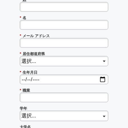
*
名
*
メール アドレス
*
居住都道府県
*
生年月日
*
職業
学年
大学名