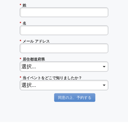
*
姓
*
名
*
メール アドレス
*
居住都道府県
*
当イベントをどこで知りましたか？
同意の上、予約する