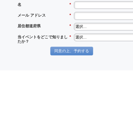
名
*
メール アドレス
*
居住都道府県
*
当イベントをどこで知りまし
*
たか？
同意の上、予約する