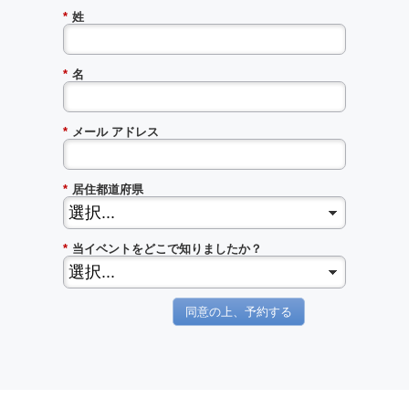
*
姓
*
名
*
メール アドレス
*
居住都道府県
*
当イベントをどこで知りましたか？
同意の上、予約する