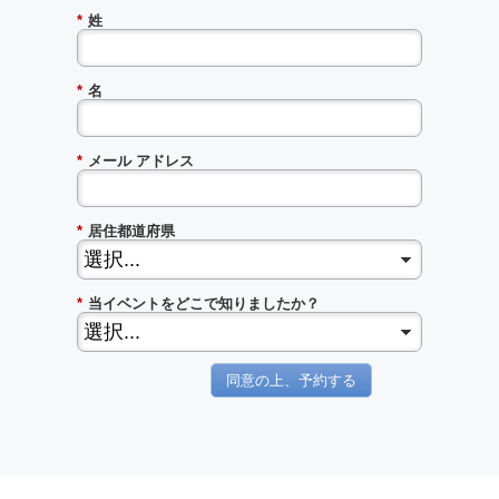
*
姓
*
名
*
メール アドレス
*
居住都道府県
*
当イベントをどこで知りましたか？
同意の上、予約する