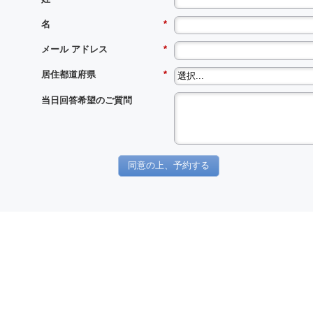
名
*
メール アドレス
*
居住都道府県
*
当日回答希望のご質問
同意の上、予約する